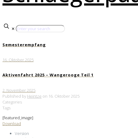
✕
Semesterempfang
16. Oktober 2025
Aktivenfahrt 2025 – Wangerooge Teil 1
2. November 2025
Published by
Heintze
on
16. Oktober 2025
Categories
Tags
[featured_image]
Download
Version